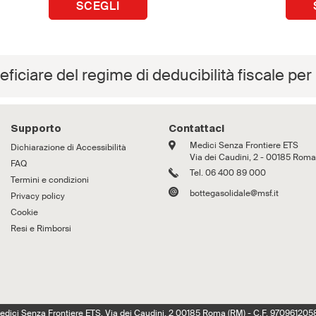
SCEGLI
iciare del regime di deducibilità fiscale per
Supporto
Contattaci
Medici Senza Frontiere ETS
Dichiarazione di Accessibilità
Via dei Caudini, 2 - 00185 Roma
FAQ
Tel. 06 400 89 000
Termini e condizioni
bottegasolidale@msf.it
Privacy policy
Cookie
Resi e Rimborsi
edici Senza Frontiere ETS, Via dei Caudini, 2 00185 Roma (RM) - C.F. 970961205