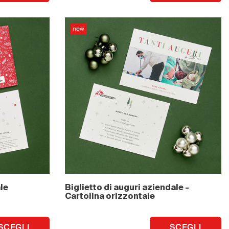
new
ale
Biglietto di auguri aziendale -
Cartolina orizzontale
SCEGLI
SCEGLI