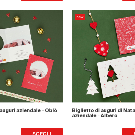
new
 auguri aziendale - Oblò
Biglietto di auguri di Nat
aziendale - Albero
SCEGLI