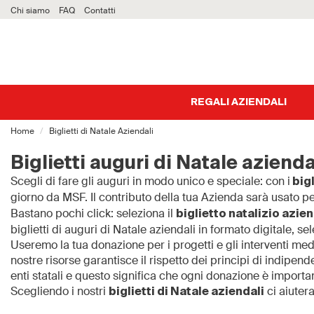
Chi siamo
FAQ
Contatti
REGALI AZIENDALI
Home
Biglietti di Natale Aziendali
Biglietti auguri di Natale azienda
Scegli di fare gli auguri in modo unico e speciale: con i
bigl
giorno da MSF. Il contributo della tua Azienda sarà usato p
Bastano pochi click: seleziona il
biglietto natalizio azie
biglietti di auguri di Natale aziendali in formato digitale, s
Useremo la tua donazione per i progetti e gli interventi me
nostre risorse garantisce il rispetto dei principi di indipend
enti statali e questo significa che ogni donazione è importa
Scegliendo i nostri
ci aiuter
biglietti di Natale aziendali