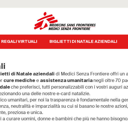
REGALI VIRTUALI
BIGLIETTI DI NATALE AZIENDALI
li
di Medici Senza Frontiere offri un 
ietti di Natale aziendali
er
e
negli oltre 70 p
cure mediche
assistenza umanitaria
che preferisci, tutti personalizzabili con i vostri auguri a
ndale
elezionando una delle nostre e-card natalizie.
dico umanitari, per noi la trasparenza è fondamentale nella ge
enza, neutralità e imparzialità su cui si basano le nostre azion
nte, preziosa e unica.
ai a curare uomini, donne e bambini che più ne hanno bisogno. 