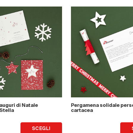
 auguri di Natale
Pergamena solidale pers
Stella
cartacea
SCEGLI